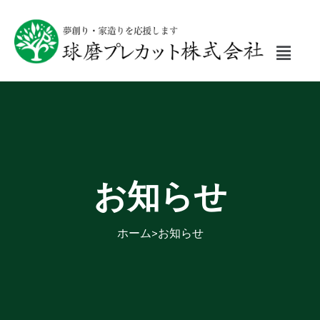
内
容
を
ス
キ
ッ
プ
お知らせ
ホーム
>
お知らせ